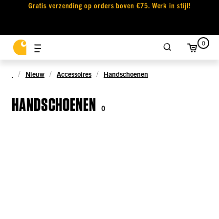
Gratis verzending op orders boven €75. Werk in stijl!
0
Nieuw
Accessoires
Handschoenen
HANDSCHOENEN
0