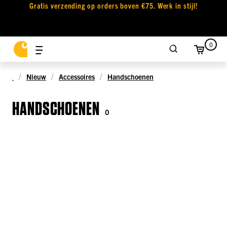
Gratis verzending op orders boven €75. Werk in stijl!
0
Nieuw
Accessoires
Handschoenen
HANDSCHOENEN
0