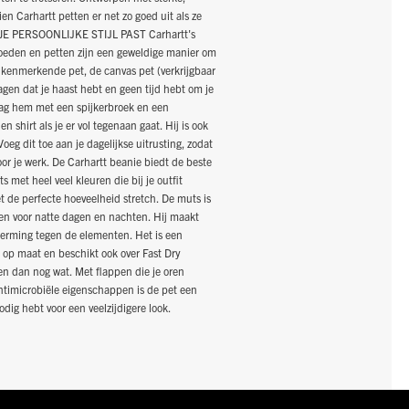
en Carhartt petten er net zo goed uit als ze
J JE PERSOONLIJKE STIJL PAST Carhartt's
 Hoeden en petten zijn een geweldige manier om
e kenmerkende pet, de canvas pet (verkrijgbaar
dagen dat je haast hebt en geen tijd hebt om je
aag hem met een spijkerbroek en een
hirt als je er vol tegenaan gaat. Hij is ook
oeg dit toe aan je dagelijkse uitrusting, zodat
or je werk. De Carhartt beanie biedt de beste
 met heel veel kleuren die bij je outfit
t de perfecte hoeveelheid stretch. De muts is
n voor natte dagen en nachten. Hij maakt
cherming tegen de elementen. Het is een
 op maat en beschikt ook over Fast Dry
t en dan nog wat. Met flappen die je oren
timicrobiële eigenschappen is de pet een
dig hebt voor een veelzijdigere look.