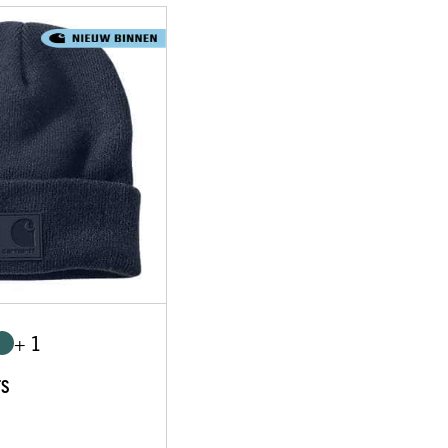
+ 1
TS