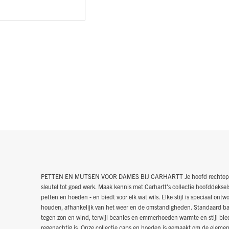
PETTEN EN MUTSEN VOOR DAMES BIJ CARHARTT Je hoofd rechtop en 
sleutel tot goed werk. Maak kennis met Carhartt's collectie hoofddeksels.
petten en hoeden - en biedt voor elk wat wils. Elke stijl is speciaal o
houden, afhankelijk van het weer en de omstandigheden. Standaard ba
tegen zon en wind, terwijl beanies en emmerhoeden warmte en stijl bie
regenachtig is. Onze collectie caps en hoeden is gemaakt om de elemen