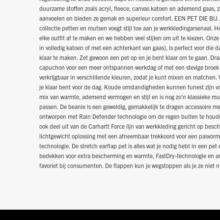
duurzame stoffen zoals acryl, fleece, canvas katoen en ademend gaas, zi
aanvoelen en bieden ze gemak en superieur comfort. EEN PET DIE BI
collectie petten en mutsen voegt stijl toe aan je werkkledingarsenaal.
elke outfit af te maken en we hebben veel stijlen om uit te kiezen. Onz
in volledig katoen of met een achterkant van gaas), is perfect voor die 
klaar te maken. Zet gewoon een pet op en je bent klaar om te gaan. Dr
capuchon voor een meer ontspannen werkdag of met een stevige broek en s
verkrijgbaar in verschillende kleuren, zodat je kunt mixen en matchen. V
je klaar bent voor de dag. Koude omstandigheden kunnen funest zijn vo
mix van warmte, ademend vermogen en stijl en is nog zo'n klassieke muts
passen. De beanie is een geweldig, gemakkelijk te dragen accessoire me
ontworpen met Rain Defender technologie om de regen buiten te houde
ook deel uit van de Carhartt Force lijn van werkkleding gericht op bes
lichtgewicht oplossing met een afneembaar trekkoord voor een pasvorm
technologie. De stretch earflap pet is alles wat je nodig hebt in een pe
bedekken voor extra bescherming en warmte, FastDry-technologie en an
favoriet bij consumenten. De flappen kun je wegstoppen als je ze niet no