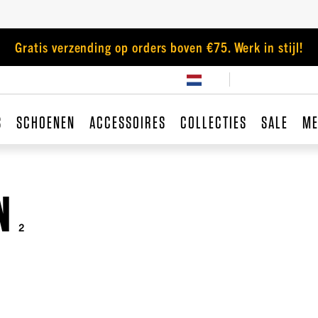
Gratis verzending op orders boven €75. Werk in stijl!
S
SCHOENEN
ACCESSOIRES
COLLECTIES
SALE
ME
N
2