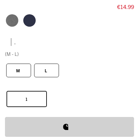
€14.99
|
(M - L)
M
L