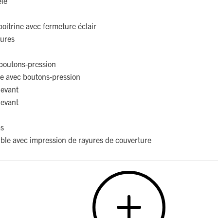
elé
poitrine avec fermeture éclair
eures
boutons-pression
le avec boutons-pression
devant
devant
as
ble avec impression de rayures de couverture