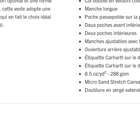
ort optimal et une forme
Col doublé en velours côt
 cette veste adopte une
Manche longue
ui en fait le choix idéal
Poche passepoilée sur la 
l.
Deux poches avant inféri
Deux poches intérieures
Manches ajustables avec 
Ouverture arrière ajustab
Étiquette Carhartt sur le 
Étiquette Carhartt sur le 
8.5 oz/yd² - 288 gsm
Micro Sand Stretch Canv
Doublure en sergé extensi