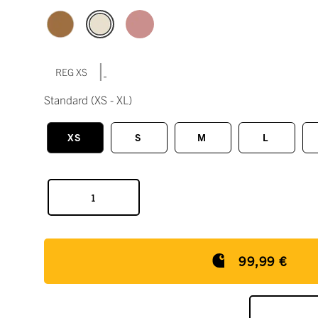
|
REG XS
Standard
(XS - XL)
XS
S
M
L
99,99 €