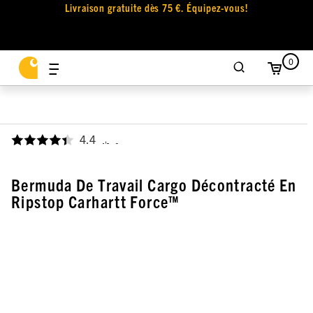
Livraison gratuite dès 75 €. Équipez-vous!
0
4.4
,
Bermuda De Travail Cargo Décontracté En
Ripstop Carhartt Force™