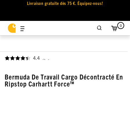
Livraison gratuite dès 75 €. Équipez-vous!
0
4.4
,
Bermuda De Travail Cargo Décontracté En
Ripstop Carhartt Force™