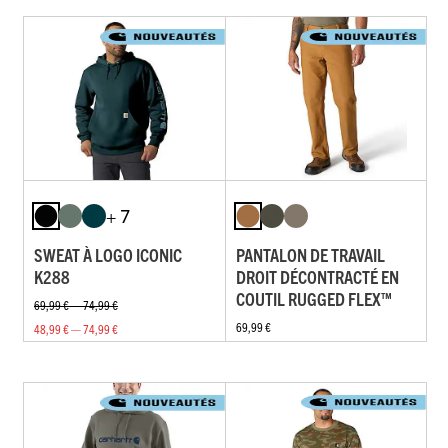
+ 7
SWEAT À LOGO ICONIC
PANTALON DE TRAVAIL
K288
DROIT DÉCONTRACTÉ EN
COUTIL RUGGED FLEX™
69,99 € — 74,99 €
69,99 €
48,99 € — 74,99 €