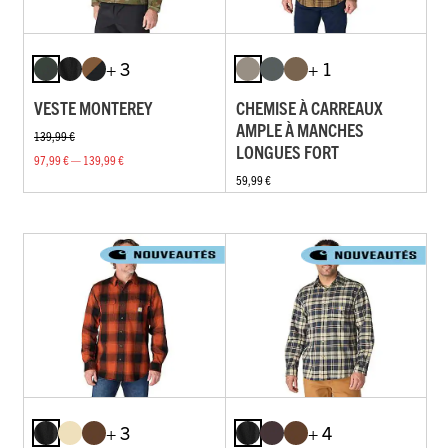
+ 3
+ 1
VESTE MONTEREY
CHEMISE À CARREAUX
AMPLE À MANCHES
139,99 €
LONGUES FORT
97,99 € — 139,99 €
59,99 €
+ 3
+ 4