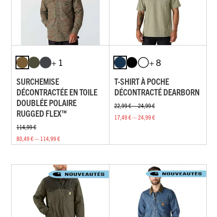
+ 1
+ 8
SURCHEMISE
T-SHIRT À POCHE
DÉCONTRACTÉE EN TOILE
DÉCONTRACTÉ DEARBORN
DOUBLÉE POLAIRE
22,99 € — 24,99 €
RUGGED FLEX™
17,49 € — 24,99 €
114,99 €
80,49 € — 114,99 €