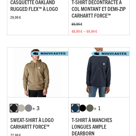
CASQUETTE OAKLAND
T-SHIRT DÉCONTRACTÉ À
RUGGED FLEX™ À LOGO
COL MONTANT ET DEMI-ZIP
CARHARTT FORCE™
29,99 €
69,99 €
48,99 € — 69,99 €
+ 3
+ 1
SWEAT-SHIRT À LOGO
T-SHIRT À MANCHES
CARHARTT FORCE™
LONGUES AMPLE
DEARBORN
72,99 €