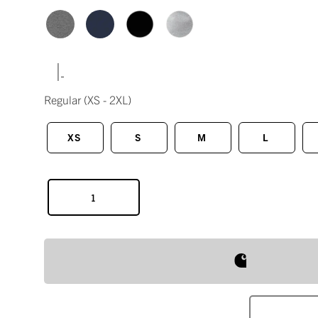
|
Regular
(XS - 2XL)
XS
S
M
L