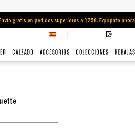
Envío gratis en pedidos superiores a 125€. Equípate ahora
JER
CALZADO
ACCESORIOS
COLECCIONES
REBAJA
uette