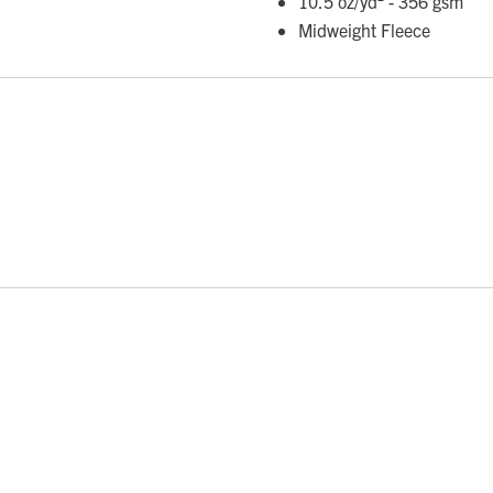
10.5 oz/yd² - 356 gsm
Midweight Fleece