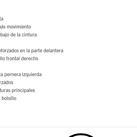
ta
más movimiento
ajo de la cintura
eforzados en la parte delantera
illo frontal derecho
 la pernera izquierda
orzados
turas principales
 bolsillo