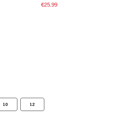
€25.99
10
12