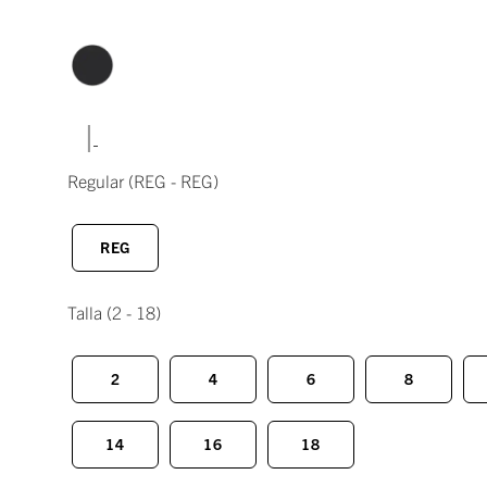
|
Regular
(REG - REG)
REG
Talla
(2 - 18)
2
4
6
8
14
16
18