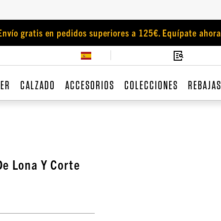
Envío gratis en pedidos superiores a 125€. Equípate ahora
JER
CALZADO
ACCESORIOS
COLECCIONES
REBAJA
De Lona Y Corte