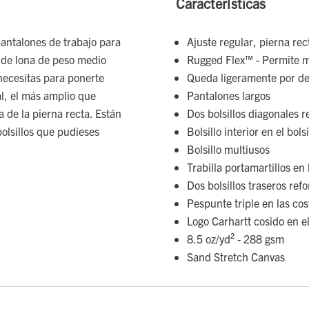
Características
 pantalones de trabajo para
Ajuste regular, pierna rec
 de lona de peso medio
Rugged Flex™ - Permite 
 necesitas para ponerte
Queda ligeramente por deb
al, el más amplio que
Pantalones largos
 de la pierna recta. Están
Dos bolsillos diagonales r
bolsillos que pudieses
Bolsillo interior en el bols
Bolsillo multiusos
Trabilla portamartillos en
Dos bolsillos traseros ref
Pespunte triple en las cos
Logo Carhartt cosido en el
8.5 oz/yd² - 288 gsm
Sand Stretch Canvas