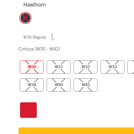
Hawthorn
|
W30 Regular
Cintura
(W30 - W42)
W30
W31
W32
W33
W38
W40
W42