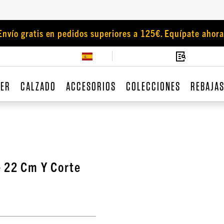
Envío gratis en pedidos superiores a 125€. Equípate ahora
JER
CALZADO
ACCESORIOS
COLECCIONES
REBAJA
e 22 Cm Y Corte