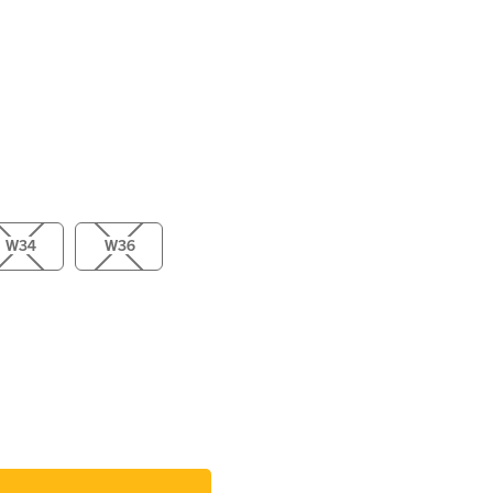
W34
W36