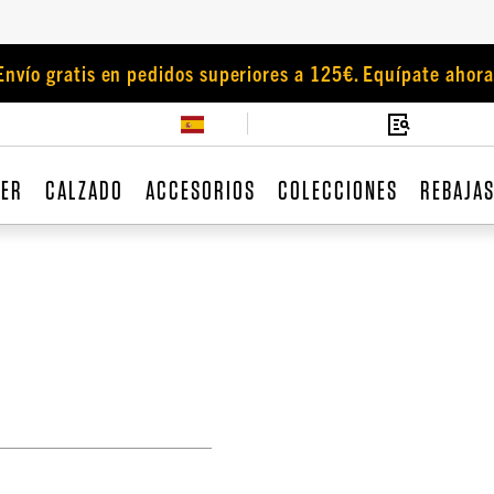
Envío gratis en pedidos superiores a 125€. Equípate ahora
JER
CALZADO
ACCESORIOS
COLECCIONES
REBAJA