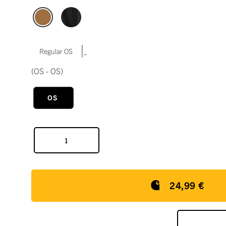
|
Regular OS
(OS - OS)
OS
24,99 €