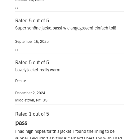
, ,
Rated 5 out of 5
Super schöne jacke.passt wie angegossen!!einfach toll!
September 16, 2025
, ,
Rated 5 out of 5
Lovely jacket really warm
Denise
December 2, 2024
Middletown, NY, US
Rated 1 out of 5
pass
I had high hopes for this jacket. I found the lining to be
subpar. I wouldn't say this is Carhartts best and wish I had