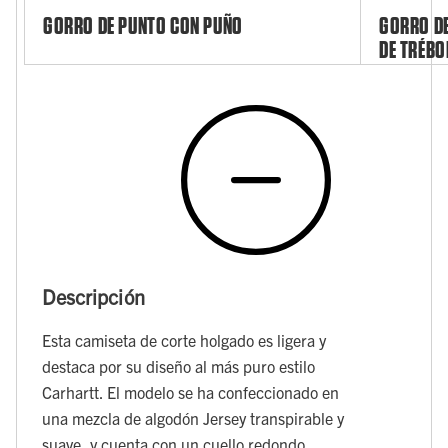
GORRO DE PUNTO CON PUÑO
GORRO DE
DE TRÉBO
Descripción
Esta camiseta de corte holgado es ligera y
destaca por su diseño al más puro estilo
Carhartt. El modelo se ha confeccionado en
una mezcla de algodón Jersey transpirable y
suave, y cuenta con un cuello redondo