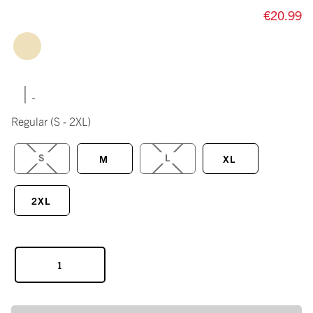
€20.99
|
Regular
(S - 2XL)
S
L
M
XL
2XL