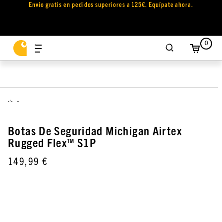
Envío gratis en pedidos superiores a 125€. Equípate ahora.
0
,
Botas De Seguridad Michigan Airtex
Rugged Flex™ S1P
149,99 €