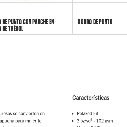
 DE PUNTO CON PARCHE EN
GORRO DE PUNTO
 DE TRÉBOL
Características
urosos se convierten en
Relaxed Fit
capucha para mujer te
3 oz/yd² - 102 gsm