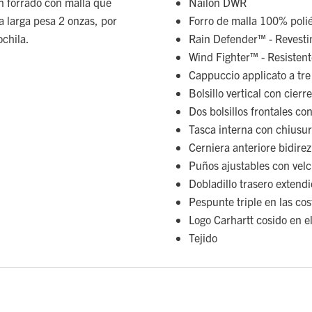
on forrado con malla que
Nailon DWR
ta larga pesa 2 onzas, por
Forro de malla 100% polié
ochila.
Rain Defender™ - Revesti
Wind Fighter™ - Resistente
Cappuccio applicato a tre 
Bolsillo vertical con cier
Dos bolsillos frontales con
Tasca interna con chiusur
Cerniera anteriore bidirez
Puños ajustables con velc
Dobladillo trasero extend
Pespunte triple en las cos
Logo Carhartt cosido en el
Tejido