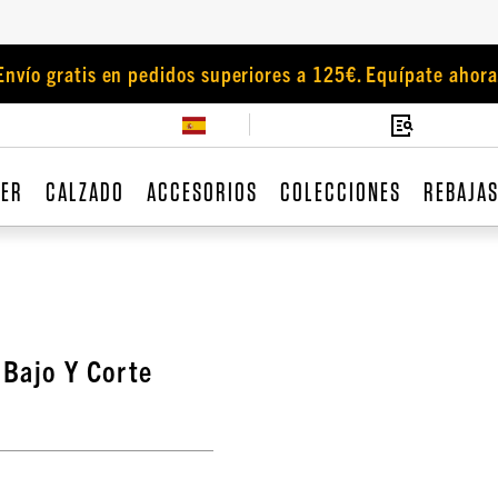
Envío gratis en pedidos superiores a 125€. Equípate ahora
JER
CALZADO
ACCESORIOS
COLECCIONES
REBAJA
 Bajo Y Corte