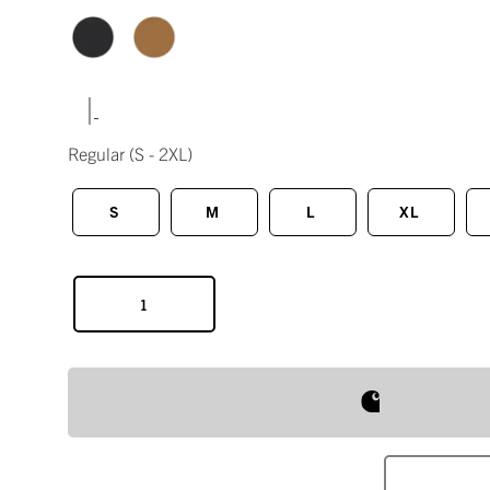
|
Regular
(S - 2XL)
S
M
L
XL