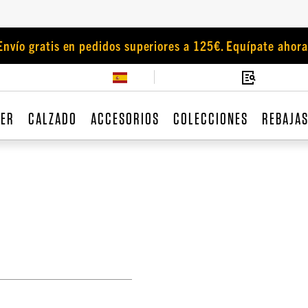
Envío gratis en pedidos superiores a 125€. Equípate ahora
JER
CALZADO
ACCESORIOS
COLECCIONES
REBAJA