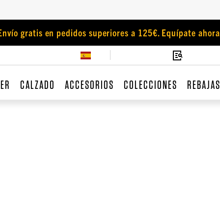
Envío gratis en pedidos superiores a 125€. Equípate ahora
JER
CALZADO
ACCESORIOS
COLECCIONES
REBAJA