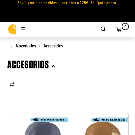
Envío gratis en pedidos superiores a 125€. Equípate ahora.
0
Novedades
Accesorios
ACCESORIOS
9