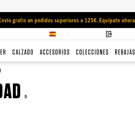
Envío gratis en pedidos superiores a 125€. Equípate ahora
JER
CALZADO
ACCESORIOS
COLECCIONES
REBAJA
d
DAD
5