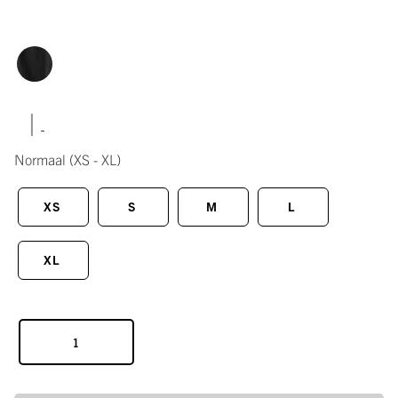
|
Normaal
(XS - XL)
XS
S
M
L
XL