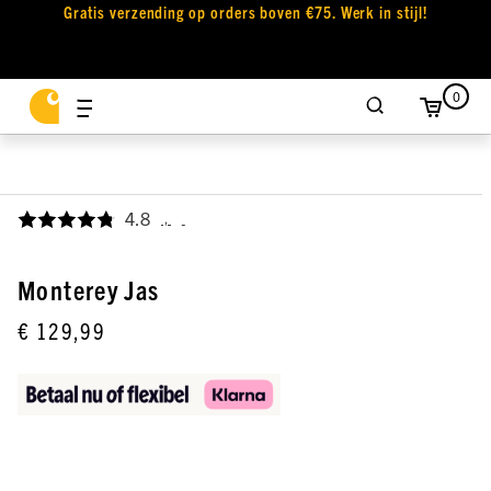
Gratis verzending op orders boven €75. Werk in stijl!
0
4.8
,
Monterey Jas
€ 129,99