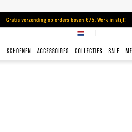
Gratis verzending op orders boven €75. Werk in stijl!
S
SCHOENEN
ACCESSOIRES
COLLECTIES
SALE
ME