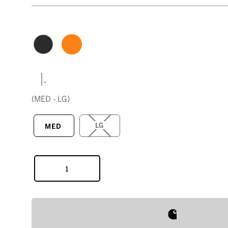
|
(MED - LG)
LG
MED