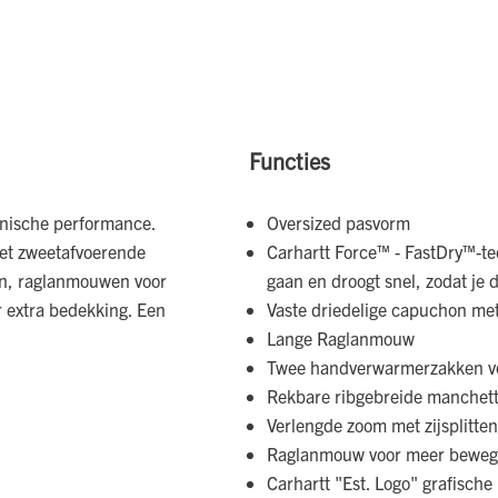
Functies
hnische performance.
Oversized pasvorm
met zweetafvoerende
Carhartt Force™ - FastDry™-te
en, raglanmouwen voor
gaan en droogt snel, zodat je d
r extra bedekking. Een
Vaste driedelige capuchon met
Lange Raglanmouw
Twee handverwarmerzakken v
Rekbare ribgebreide manchett
Verlengde zoom met zijsplitten
Raglanmouw voor meer bewegi
Carhartt "Est. Logo" grafische