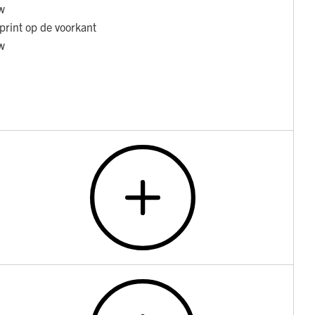
w
 print op de voorkant
w