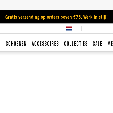
Gratis verzending op orders boven €75. Werk in stijl!
S
SCHOENEN
ACCESSOIRES
COLLECTIES
SALE
ME