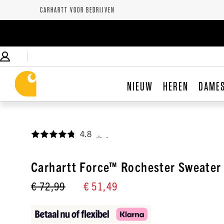
CARHARTT VOOR BEDRIJVEN
NIEUW
HEREN
DAME
4.8
,
Carhartt Force™ Rochester Sweater
€ 72,99
€ 51,49