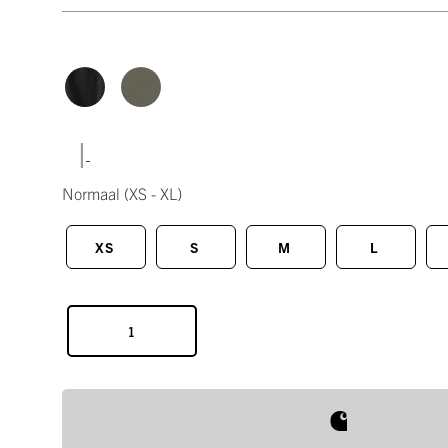
|
Normaal
(XS - XL)
XS
S
M
L