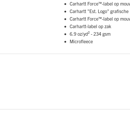
Carhartt Force™-label op mou
Carhartt "Est. Logo" grafische
Carhartt Force™-label op mou
Carhartt-label op zak
6.9 oz/yd² - 234 gsm
Microfleece