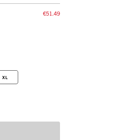
€51.49
XL