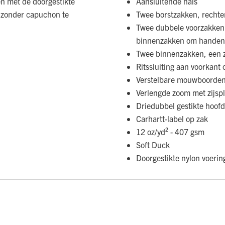
en met de doorgestikte
Aansluitende hals
f zonder capuchon te
Twee borstzakken, rechter
Twee dubbele voorzakken 
binnenzakken om handen 
Twee binnenzakken, een za
Ritssluiting aan voorkant
Verstelbare mouwboorde
Verlengde zoom met zijspl
Driedubbel gestikte hoof
Carhartt-label op zak
12 oz/yd² - 407 gsm
Soft Duck
Doorgestikte nylon voerin