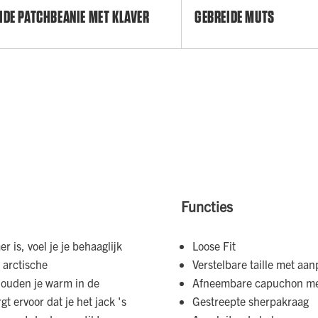
IDE PATCHBEANIE MET KLAVER
GEBREIDE MUTS
Functies
 is, voel je je behaaglijk
Loose Fit
r arctische
Verstelbare taille met a
houden je warm in de
Afneembare capuchon met 
t ervoor dat je het jack 's
Gestreepte sherpakraag