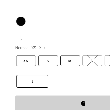
|
Normaal
(XS - XL)
L
XS
S
M