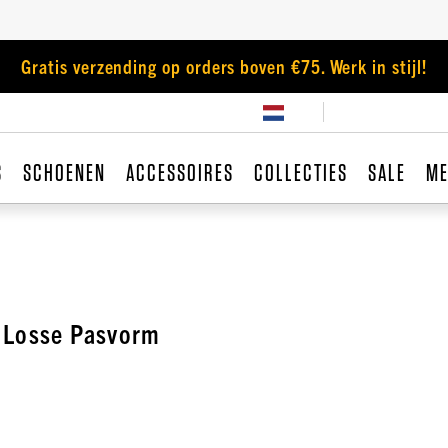
Gratis verzending op orders boven €75. Werk in stijl!
S
SCHOENEN
ACCESSOIRES
COLLECTIES
SALE
ME
 Losse Pasvorm