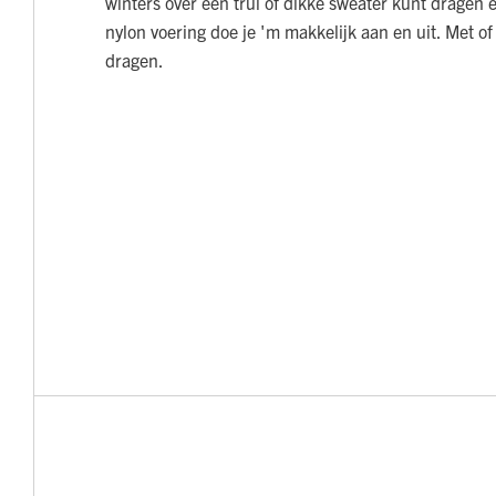
winters over een trui of dikke sweater kunt dragen 
nylon voering doe je 'm makkelijk aan en uit. Met o
dragen.