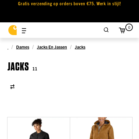
Gratis verzending op orders boven €75. Werk in stijl!
0
Dames
Jacks En Jassen
Jacks
JACKS
11