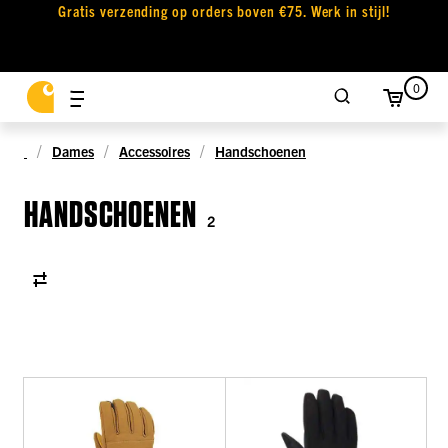
Gratis verzending op orders boven €75. Werk in stijl!
0
Dames
Accessoires
Handschoenen
HANDSCHOENEN
2