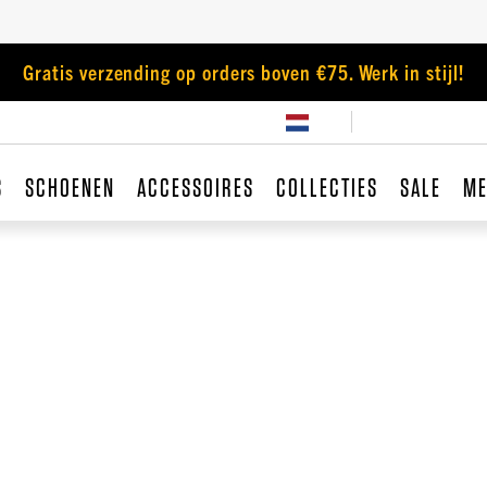
Gratis verzending op orders boven €75. Werk in stijl!
S
SCHOENEN
ACCESSOIRES
COLLECTIES
SALE
ME