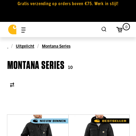
Gratis verzending op orders boven €75. Werk in stijl!
0
Uitgelicht
Montana Series
MONTANA SERIES
10