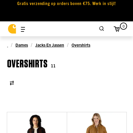
Gratis verzending op orders boven €75. Werk in stijl!
0
Dames
Jacks En Jassen
Overshirts
OVERSHIRTS
11