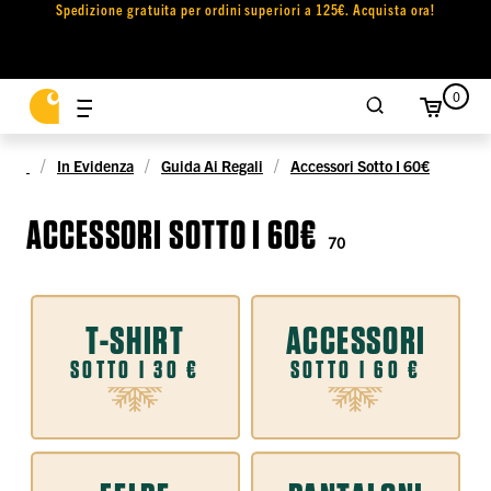
Spedizione gratuita per ordini superiori a 125€. Acquista ora!
0
In Evidenza
Guida Ai Regali
Accessori Sotto I 60€
ACCESSORI SOTTO I 60€
70
T-SHIRT
ACCESSORI
SOTTO I 30 €
SOTTO I 60 €