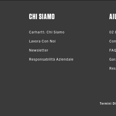
CHI SIAMO
AI
Carhartt: Chi Siamo
02 
Lavora Con Noi
Con
Newsletter
FA
Responsabilità Aziendale
Gar
Res
Termini Di