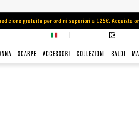
pedizione gratuita per ordini superiori a 125€. Acquista or
ONNA
SCARPE
ACCESSORI
COLLEZIONI
SALDI
MA