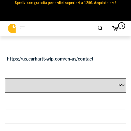
Spedizione gratuita per ordini superiori a 125€. Acquista ora!
0
https://us.carhartt-wip.com/en-us/contact