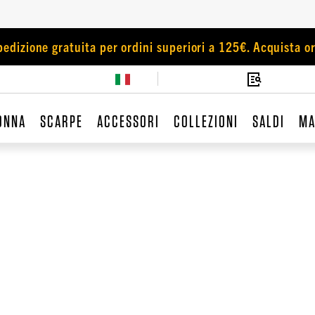
pedizione gratuita per ordini superiori a 125€. Acquista or
ONNA
SCARPE
ACCESSORI
COLLEZIONI
SALDI
MA