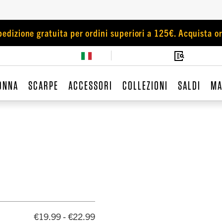
pedizione gratuita per ordini superiori a 125€. Acquista or
ONNA
SCARPE
ACCESSORI
COLLEZIONI
SALDI
MA
€19.99 - €22.99