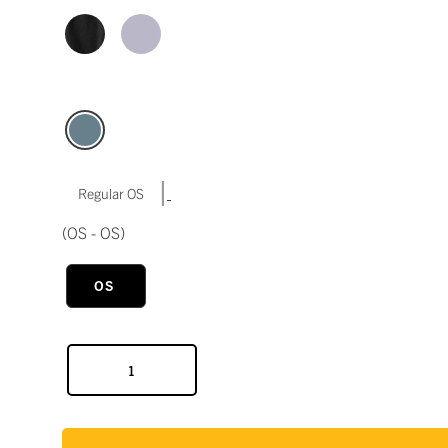
|
Regular OS
(OS - OS)
OS