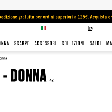
pedizione gratuita per ordini superiori a 125€. Acquista or
ONNA
SCARPE
ACCESSORI
COLLEZIONI
SALDI
MA
Donna
 - DONNA
42