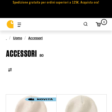
Spedizione gratuita per ordini superiori a 125€. Acquista ora!
0
Uomo
Accessori
ACCESSORI
80