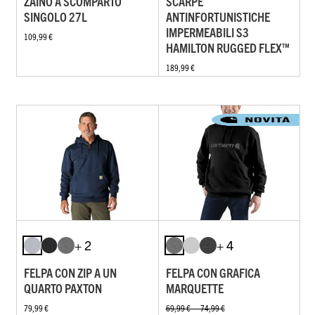
ZAINO A SCOMPARTO
SCARPE
SINGOLO 27L
ANTINFORTUNISTICHE
IMPERMEABILI S3
109,99 €
HAMILTON RUGGED FLEX™
189,99 €
+ 2
+ 4
FELPA CON ZIP A UN
FELPA CON GRAFICA
QUARTO PAXTON
MARQUETTE
79,99 €
69,99 € — 74,99 €