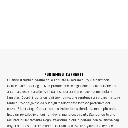
PORTAFOGLI CARHARTT
Quando si tratta di vestire chi è abituato a lavorare duro, Carhartt non
tralascia alcun dettaglio. Non produciamo solo giacche in tela marrone, ma
anche accessori caratterizzati dalla stessa qualità e maestria per tutta la
famiglia. Ricordi il portafoglio di tuo nonno, che sembrava un grosso mattone
tanto duro e spigoloso da bucargli regolarmente la tasca posteriore dei
calzoni? I portafogli Carhartt sono altrettanto resistenti, ma molto più belli.
Ecco un portafoglio di cui non dovrai mai preoccuparti. Stai pur certo che
resisterà brillantemente a ogni avventura in cui lo porterai con te, anche negli
angoli più inospitali del pianeta. Carhartt realizza abbigliamento tecnico