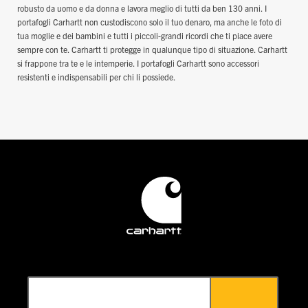
robusto da uomo e da donna e lavora meglio di tutti da ben 130 anni. I
portafogli Carhartt non custodiscono solo il tuo denaro, ma anche le foto di
tua moglie e dei bambini e tutti i piccoli-grandi ricordi che ti piace avere
sempre con te. Carhartt ti protegge in qualunque tipo di situazione. Carhartt
si frappone tra te e le intemperie. I portafogli Carhartt sono accessori
resistenti e indispensabili per chi li possiede.