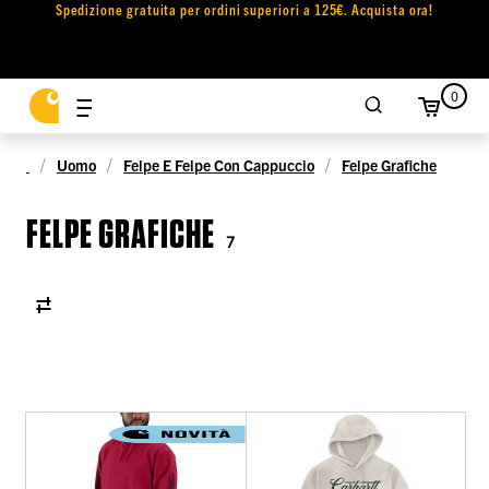
Spedizione gratuita per ordini superiori a 125€. Acquista ora!
0
Uomo
Felpe E Felpe Con Cappuccio
Felpe Grafiche
FELPE GRAFICHE
7