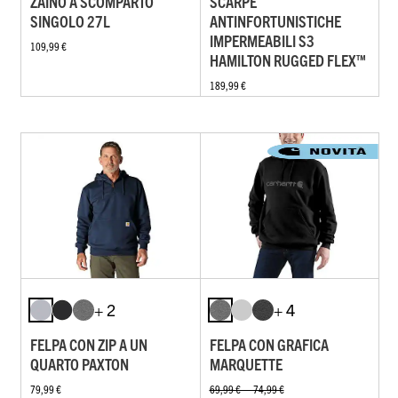
ZAINO A SCOMPARTO
SCARPE
SINGOLO 27L
ANTINFORTUNISTICHE
IMPERMEABILI S3
109,99 €
HAMILTON RUGGED FLEX™
189,99 €
+ 2
+ 4
FELPA CON ZIP A UN
FELPA CON GRAFICA
QUARTO PAXTON
MARQUETTE
79,99 €
69,99 € — 74,99 €