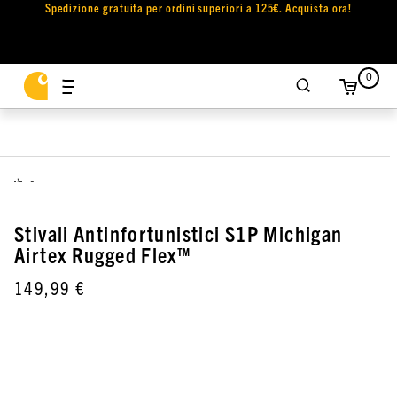
Spedizione gratuita per ordini superiori a 125€. Acquista ora!
0
,
Stivali Antinfortunistici S1P Michigan
Airtex Rugged Flex™
149,99 €