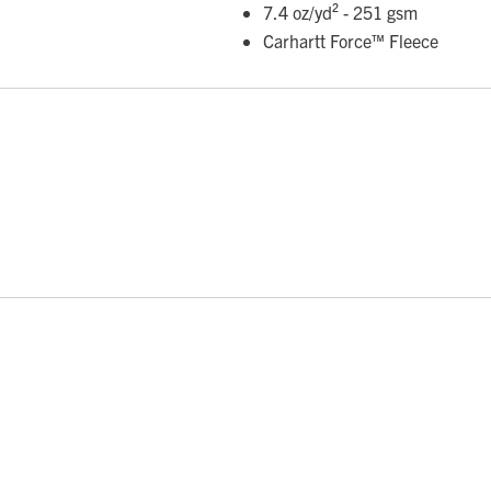
7.4 oz/yd² - 251 gsm
Carhartt Force™ Fleece