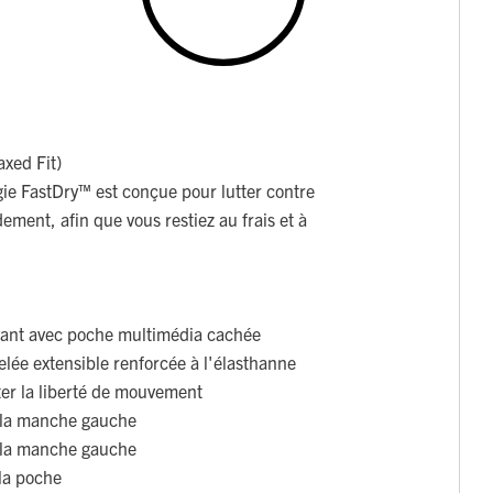
axed Fit)
gie FastDry™ est conçue pour lutter contre
dement, afin que vous restiez au frais et à
ant avec poche multimédia cachée
ôtelée extensible renforcée à l'élasthanne
r la liberté de mouvement
r la manche gauche
r la manche gauche
 la poche