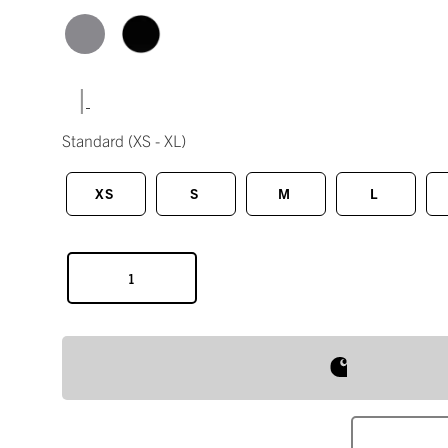
|
Standard
(XS - XL)
XS
S
M
L