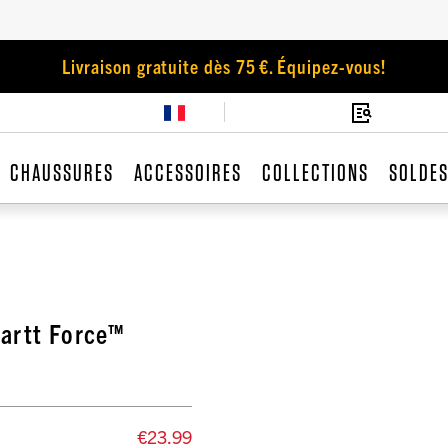
Livraison gratuite dès 75 €. Équipez-vous!
CHAUSSURES
ACCESSOIRES
COLLECTIONS
SOLDE
hartt Force™
€23.99