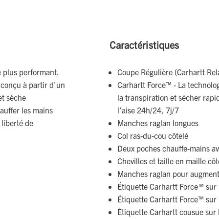
Caractéristiques
 plus performant.
Coupe Régulière (Carhartt Rel
 conçu à partir d'un
Carhartt Force™ - La technolo
et sèche
la transpiration et sécher rapi
auffer les mains
l’aise 24h/24, 7j/7
liberté de
Manches raglan longues
Col ras-du-cou côtelé
Deux poches chauffe-mains av
Chevilles et taille en maille c
Manches raglan pour augmente
Étiquette Carhartt Force™ su
Étiquette Carhartt Force™ su
Étiquette Carhartt cousue sur