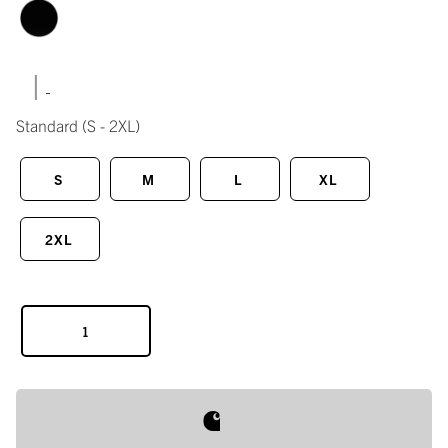
|
Standard
(S - 2XL)
S
M
L
XL
2XL