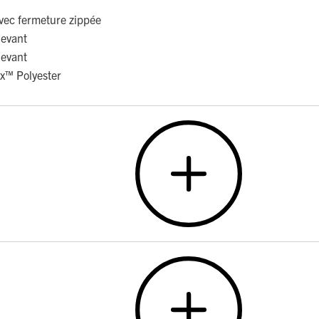
vec fermeture zippée
devant
devant
x™ Polyester