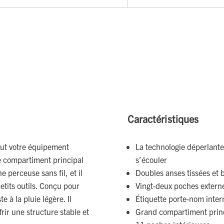
Caractéristiques
out votre équipement
La technologie déperlante 
le compartiment principal
s’écouler
 perceuse sans fil, et il
Doubles anses tissées et b
etits outils. Conçu pour
Vingt-deux poches extern
e à la pluie légère. Il
Étiquette porte-nom inter
rir une structure stable et
Grand compartiment princ