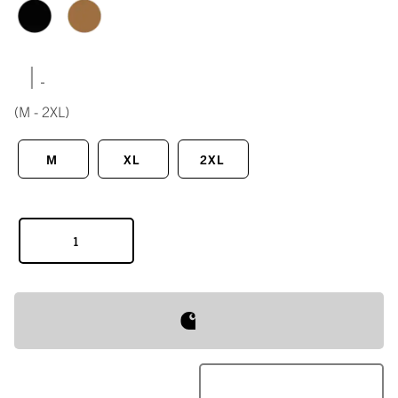
|
(M - 2XL)
M
XL
2XL