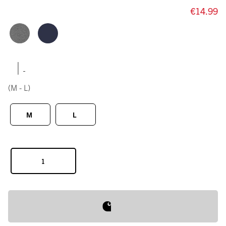
€14.99
|
(M - L)
M
L