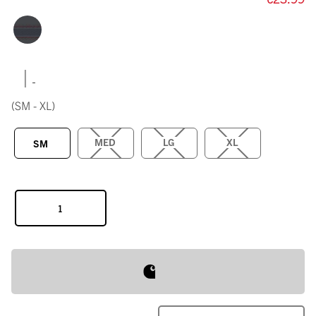
|
(SM - XL)
MED
LG
XL
SM