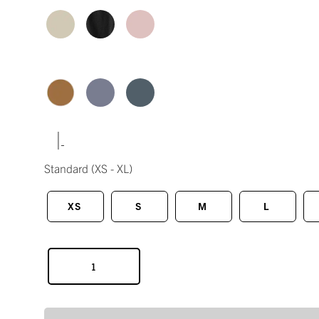
|
Standard
(XS - XL)
XS
S
M
L