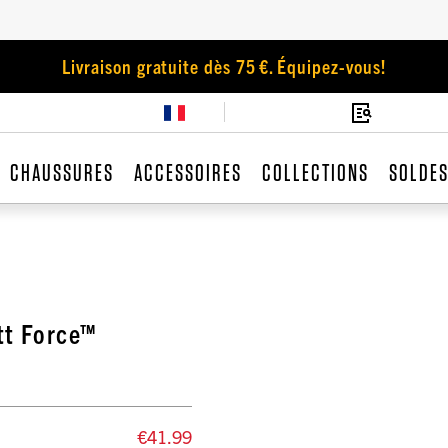
Livraison gratuite dès 75 €. Équipez-vous!
CHAUSSURES
ACCESSOIRES
COLLECTIONS
SOLDE
tt Force™
€41.99