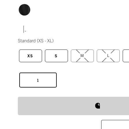
|
Standard
(XS - XL)
M
L
XS
S