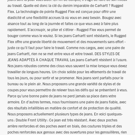
au travail. Quelle est donc la clé du denim imparable de Carhartt ? Rugged
Flex. La technologie de pointe Rugged Flex est conçue pour offrir une
élasticité et une flexibilité accrues là où vous en avez besoin. Bougez avec
aisance tout au long de la journée et faites ce que vous avez à faire plus
rapidement. S'accroupir, se plier et s'étirer - Rugged Flex vous permet de
bouger comme vous le voulez. Si les jeans Carhartt sont résistants, le Rugged
Flex offre une grande liberté de mouvement et des mouvements sans effort -
juste ce qu'il faut pour faire le travail. Comme nos cargos, avec une paire de
jeans Carhartt, rien ne se met entre vous et votre travail. DES STYLES DE
JEANS ADAPTÉS À CHAQUE TRAVAIL Les jeans Carhartt résistent à l'usure.
Nos jeans robustes comme des clous vous sauvent la mise lorsque vous devez
travailler de longues heures. Un choix solide pour les vêtements de travail de
tous les jours, ou pour sortir et se promener. Nos jeans sont parfaits pour le
bureau ou le plein air. Nous proposons une grande variété de styles et de
coupes pour vous permettre de relever tous les défis qui se présentent à vous.
Parce qu'une bonne paire de jeans ne perd jamais sa place dans votre
armoire. En d'autres termes, nous fournissons une paire de jeans fiable, avec
des résultats infaillibles en matière de confort et de protection de qualité.
Nous proposons actuellement plusieurs types de jeans. En voici quelques-
uns : Double Front Utility : Ce jean est très résistant. Avec deux poches
arrière renforcées et des poches avant en biais, des coutures triples et des
poches renforcées aux genoux avec des ouvertures pour les genouillères, rien