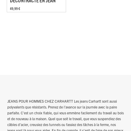
DÉCONTRACTÉ EN JEAN
49,99 €
JEANS POUR HOMMES CHEZ CARHARTT Les jeans Carhartt sont aussi
polyvalents que résistants. Prenez de l'avance sur la journée avec la paire
parfaite. C'est un choix fiable, qui vous emmène facilement du travail au bois
et de nouveau à la maison. Quel que soit le travail, que vous suspendiez des
câbles d'acier, creusiez des tunnels ou fassiez des tâches à la ferme, nos
jeans sont là pour vous aider. En fin de compte, il s'agit de faire de son mieux