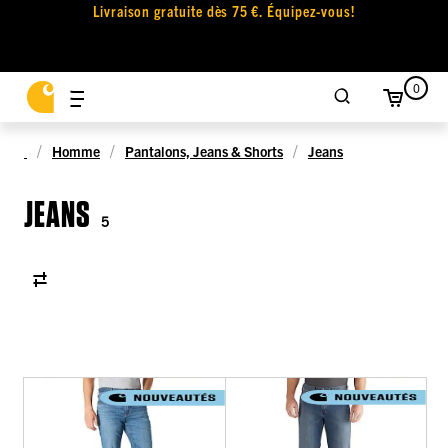
Livraison gratuite dès 75 €. Équipez-vous!
0
Homme
Pantalons, Jeans & Shorts
Jeans
JEANS
5